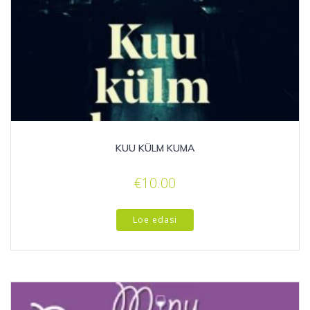
KUU KÜLM KUMA
€
10.00
Loe edasi