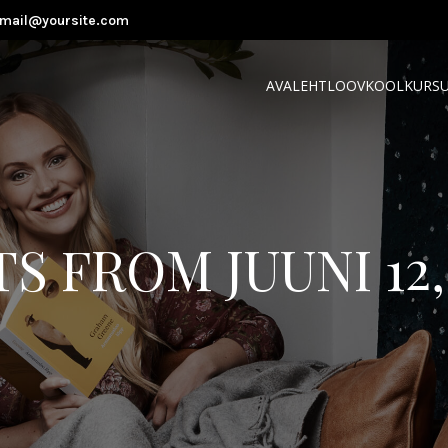
mail@yoursite.com
AVALEHT
LOOVKOOL
KURS
S FROM JUUNI 12,