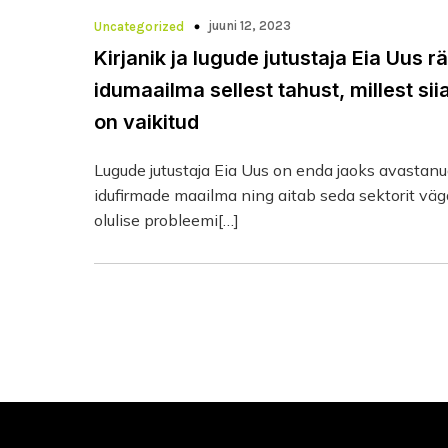
juuni 12, 2023
Uncategorized
Kirjanik ja lugude jutustaja Eia Uus r
idumaailma sellest tahust, millest sii
on vaikitud
Lugude jutustaja Eia Uus on enda jaoks avastan
idufirmade maailma ning aitab seda sektorit väg
olulise probleemi[…]