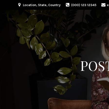
Location, State, Country
(000) 123 12345
e
POST